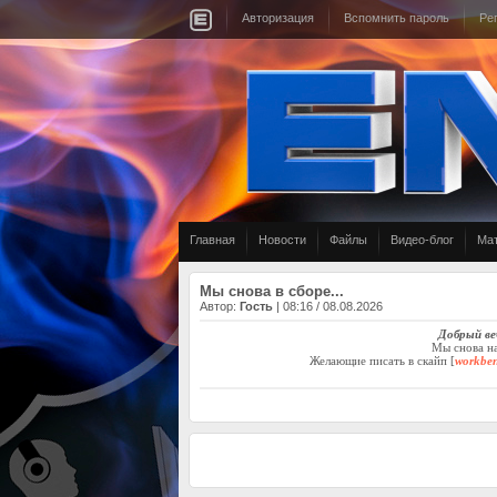
Авторизация
Вспомнить пароль
Ре
Главная
Новости
Файлы
Видео-блог
Ма
Мы снова в сборе...
Автор:
Гость
| 08:16 / 08.08.2026
Добрый ве
Мы снова на
Желающие писать в скайп [
workbe