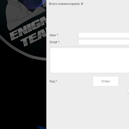
Всего комментариев
:
0
Имя *:
Email *:
Код *: