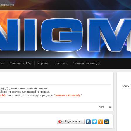
гистрация
тчи
Заявка на CW
Игроки
Команды
Заявка в команду
чер Дорогие посетители сайта.
бираем состав для нашей команды.
nchh
],либо оформить заявку в разделе "
Заявка в команду
"
654
0
Поделиться…