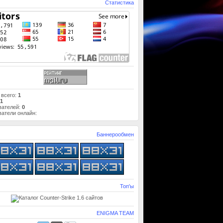
Статистика
 всего:
1
1
вателей:
0
атели онлайн:
Баннерообмен
Топ'ы
ENIGMA TEAM